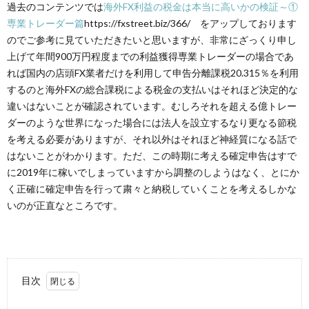
過去のコンテンツでは
海外FX利益の税金は本当に高いかの検証～①
専業トレーダー篇
https://fxstreet.biz/366/ をアップしております
のでご参考に見ていただきたいと思いますが、非常にざっくり申し
上げて年間900万円程度までの利益獲得専業トレーダーの場合であ
れば国内の店頭FX業者だけを利用して申告分離課税20.315％を利用
するのと海外FXの総合課税による税金の支払いはそれほど決定的な
違いはないことが確認されています。むしろそれを超える億トレー
ダーのような世界になった場合には法人を設立するなり更なる節税
を考える必要がありますが、それ以外はそれほど神経質になる話で
はないことがわかります。ただ、この時期に考える確定申告はすで
に2019年に稼いでしまっていますから調整のしようはなく、とにか
く正確に確定申告を行って粛々と納税していくことを考えるしかな
いのが正直なところです。
目次