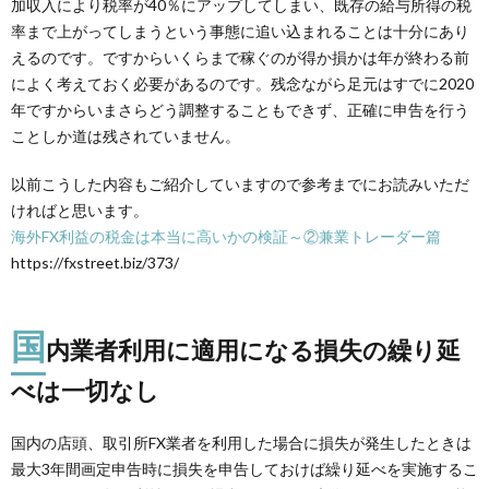
加収入により税率が40％にアップしてしまい、既存の給与所得の税
率まで上がってしまうという事態に追い込まれることは十分にあり
えるのです。ですからいくらまで稼ぐのが得か損かは年が終わる前
によく考えておく必要があるのです。残念ながら足元はすでに2020
年ですからいまさらどう調整することもできず、正確に申告を行う
ことしか道は残されていません。
以前こうした内容もご紹介していますので参考までにお読みいただ
ければと思います。
海外FX利益の税金は本当に高いかの検証～②兼業トレーダー篇
https://fxstreet.biz/373/
国
内業者利用に適用になる損失の繰り延
べは一切なし
国内の店頭、取引所FX業者を利用した場合に損失が発生したときは
最大3年間画定申告時に損失を申告しておけば繰り延べを実施するこ