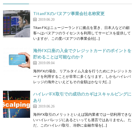
TitanFXのバヌアツ事業会社名称変更
2019.06.20
Titan FXはニュージーランドに拠点を置き、日本人などの顧
客へはバヌアツのライセンスを利用してサービスを提供して
いますが、この度バヌアツの事業会社[…]
海外FX口座の入金でクレジットカードのポイントを
貯めることは可能なのか？
2019.09.04
海外FXの場合、リアルタイム入金を行うためにクレジットカ
ードを利用することが非常に多くなります。しかもハイレバ
レッジの海外といえどもその金額はかなり大[…]
ハイレバFX取引での成功のカギはスキャルピングに
あり
2019.06.26
海外FX取引のメリットといえば国内業者では一切利用できな
いハイレバレッジにあるといっても過言ではありません。 た
だ、このハイレバ取引、冷静に金融市場を[…]