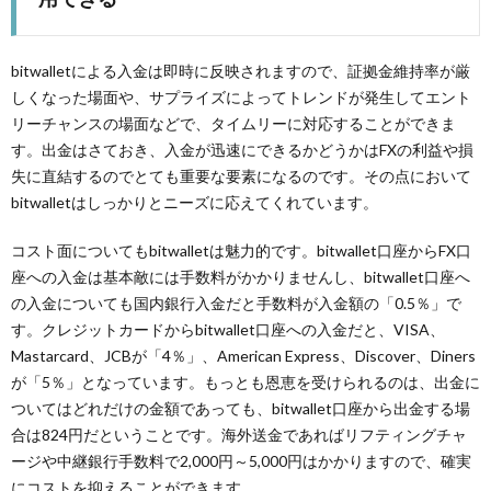
bitwalletによる入金は即時に反映されますので、証拠金維持率が厳
しくなった場面や、サプライズによってトレンドが発生してエント
リーチャンスの場面などで、タイムリーに対応することができま
す。出金はさておき、入金が迅速にできるかどうかはFXの利益や損
失に直結するのでとても重要な要素になるのです。その点において
bitwalletはしっかりとニーズに応えてくれています。
コスト面についてもbitwalletは魅力的です。bitwallet口座からFX口
座への入金は基本敵には手数料がかかりませんし、bitwallet口座へ
の入金についても国内銀行入金だと手数料が入金額の「0.5％」で
す。クレジットカードからbitwallet口座への入金だと、VISA、
Mastarcard、JCBが「4％」、American Express、Discover、Diners
が「5％」となっています。もっとも恩恵を受けられるのは、出金に
ついてはどれだけの金額であっても、bitwallet口座から出金する場
合は824円だということです。海外送金であればリフティングチャ
ージや中継銀行手数料で2,000円～5,000円はかかりますので、確実
にコストを抑えることができます。