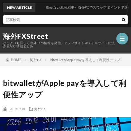
NEW ARTICLE
動かない為替相場～海外FXでスワップポイントで稼ぐには
海外FXStreet
どこよりも詳しく海外FXの情報を発信、アフィサイトやステマサイトに流
されない情報まとめ
海外FX
bitwalletがApple payを導入して利便性アップ
HOME
bitwalletがApple payを導入して利
便性アップ
2019.07.01
海外FX